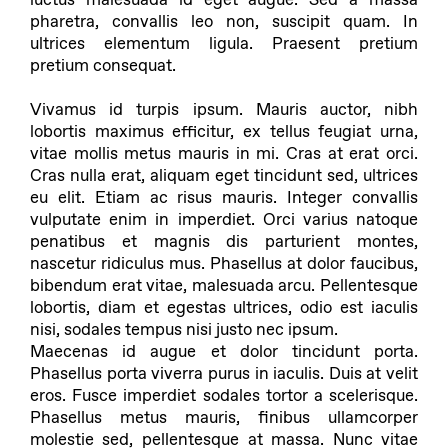
luctus malesuada id eget augue. Sed a massa
pharetra, convallis leo non, suscipit quam. In
ultrices elementum ligula. Praesent pretium
pretium consequat.
Vivamus id turpis ipsum. Mauris auctor, nibh
lobortis maximus efficitur, ex tellus feugiat urna,
vitae mollis metus mauris in mi. Cras at erat orci.
Cras nulla erat, aliquam eget tincidunt sed, ultrices
eu elit. Etiam ac risus mauris. Integer convallis
vulputate enim in imperdiet. Orci varius natoque
penatibus et magnis dis parturient montes,
nascetur ridiculus mus. Phasellus at dolor faucibus,
bibendum erat vitae, malesuada arcu. Pellentesque
lobortis, diam et egestas ultrices, odio est iaculis
nisi, sodales tempus nisi justo nec ipsum.
Maecenas id augue et dolor tincidunt porta.
Phasellus porta viverra purus in iaculis. Duis at velit
eros. Fusce imperdiet sodales tortor a scelerisque.
Phasellus metus mauris, finibus ullamcorper
molestie sed, pellentesque at massa. Nunc vitae