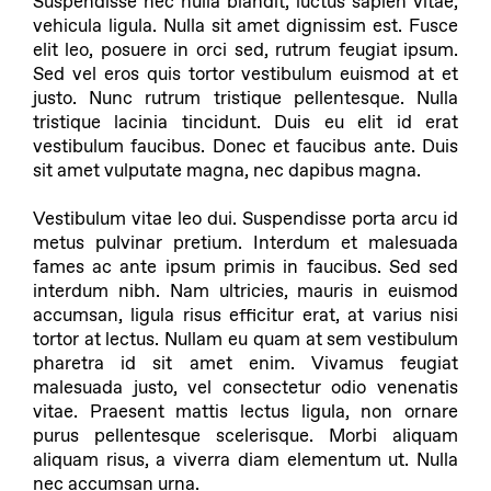
Suspendisse nec nulla blandit, luctus sapien vitae,
vehicula ligula. Nulla sit amet dignissim est. Fusce
elit leo, posuere in orci sed, rutrum feugiat ipsum.
Sed vel eros quis tortor vestibulum euismod at et
justo. Nunc rutrum tristique pellentesque. Nulla
tristique lacinia tincidunt. Duis eu elit id erat
vestibulum faucibus. Donec et faucibus ante. Duis
sit amet vulputate magna, nec dapibus magna.
Vestibulum vitae leo dui. Suspendisse porta arcu id
metus pulvinar pretium. Interdum et malesuada
fames ac ante ipsum primis in faucibus. Sed sed
interdum nibh. Nam ultricies, mauris in euismod
accumsan, ligula risus efficitur erat, at varius nisi
tortor at lectus. Nullam eu quam at sem vestibulum
pharetra id sit amet enim. Vivamus feugiat
malesuada justo, vel consectetur odio venenatis
vitae. Praesent mattis lectus ligula, non ornare
purus pellentesque scelerisque. Morbi aliquam
aliquam risus, a viverra diam elementum ut. Nulla
nec accumsan urna.