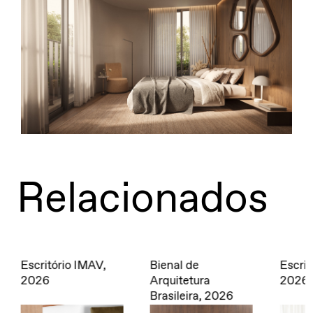
Relacionados
Bienal de
Escritório Weefor,
Apto 
Arquitetura
2026
2026
Brasileira, 2026